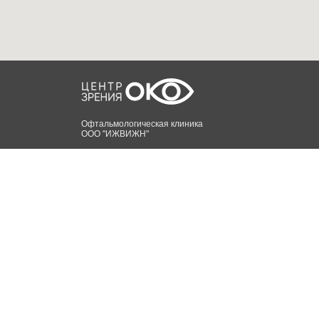
Офтальмологическая клиника
ООО "ИЖВИЖН"
Задать вопрос
Центр зрения ОКО, г. Ижевск. © 2010-2024
Сайт находится в разработке.
Информация представлена в неполном объеме.